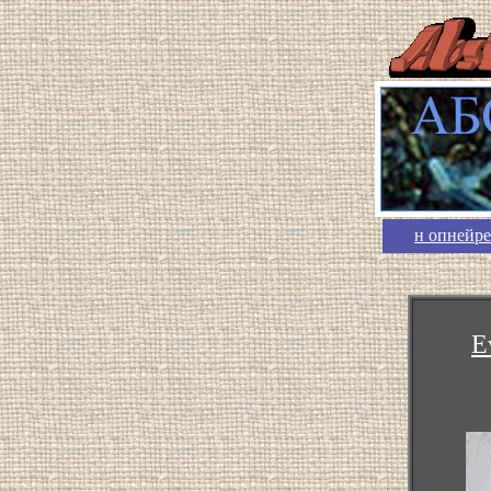
н опнейре
E