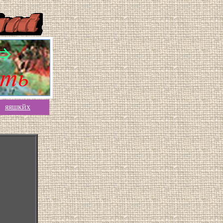
яяшкйх