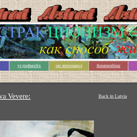
усднфмхйх
он ярпюмюл
йнмрюйрш
va Vevere:
Back in Latvia