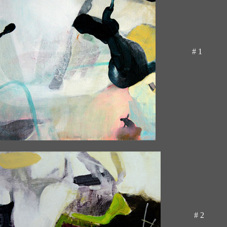
# 1
# 2