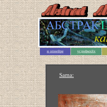
н опнейре
усднфмхйх
Sama: