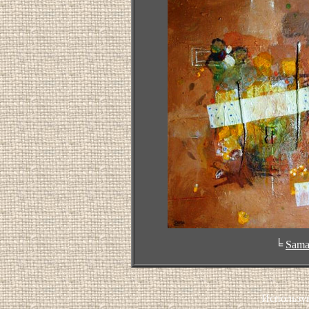
╘
Sam
Использу