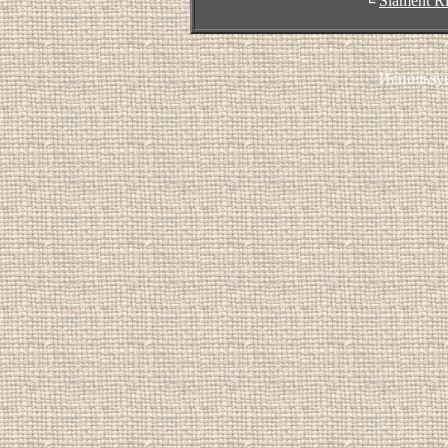
╘
Slament R
Использу