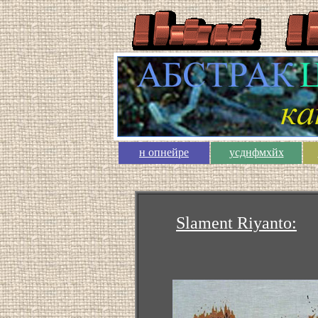
н опнейре
усднфмхйх
Slament Riyanto: