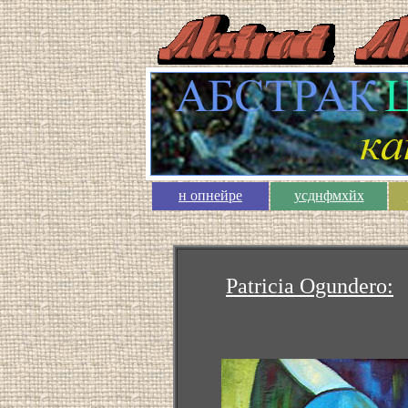
н опнейре
усднфмхйх
Patricia Ogundero: