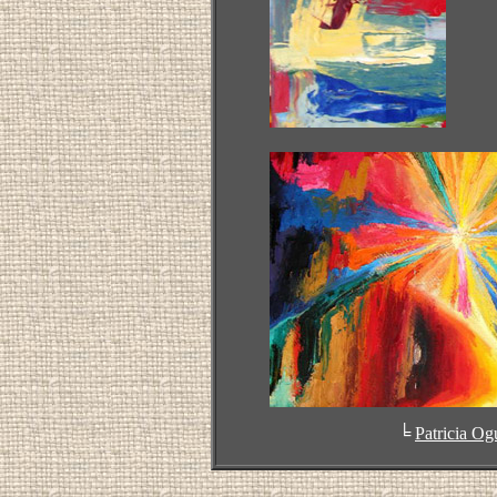
╘
Patricia O