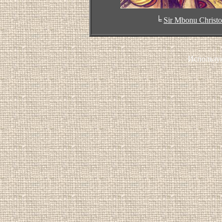
╘
Sir Mbonu Christ
Использу