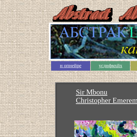
н опнейре
усднфмхйх
Sir Mbonu
Christopher Emerem