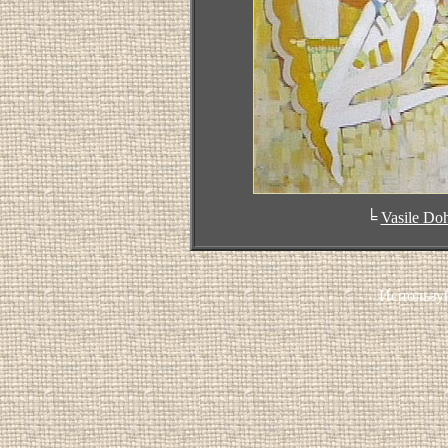
╘
Vasile Do
Использу