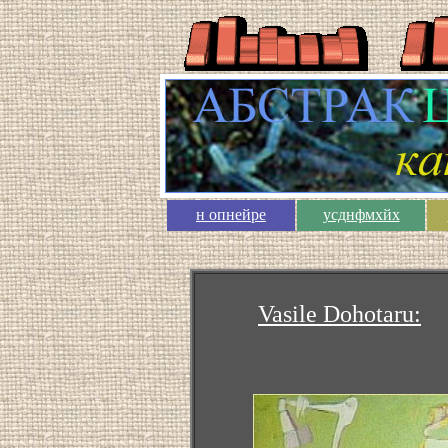
н опнейре
усднфмхйх
Vasile Dohotaru: