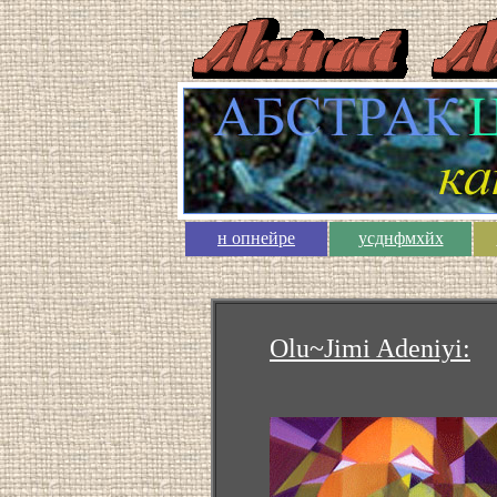
н опнейре
усднфмхйх
Olu~Jimi Adeniyi: