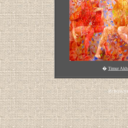
�
Timur Ak
Использу